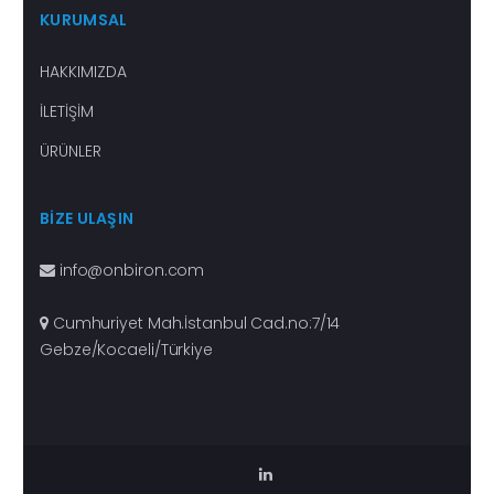
KURUMSAL
HAKKIMIZDA
İLETİŞİM
ÜRÜNLER
BİZE ULAŞIN
info@onbiron.com
Cumhuriyet Mah.İstanbul Cad.no:7/14
Gebze/Kocaeli/Türkiye